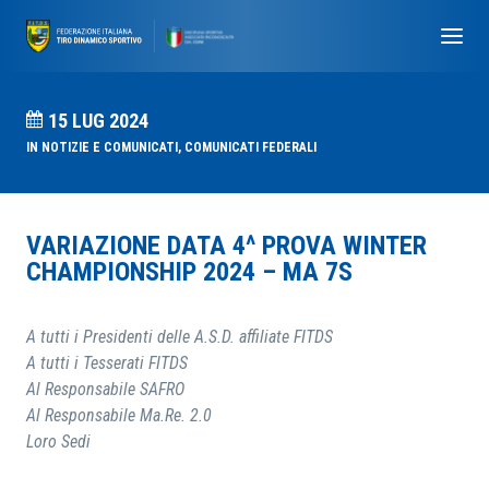
15 LUG 2024
IN
NOTIZIE E COMUNICATI
,
COMUNICATI FEDERALI
VARIAZIONE DATA 4^ PROVA WINTER
CHAMPIONSHIP 2024 – MA 7S
A tutti i Presidenti delle A.S.D. affiliate FITDS
A tutti i Tesserati FITDS
Al Responsabile SAFRO
Al Responsabile Ma.Re. 2.0
Loro Sedi