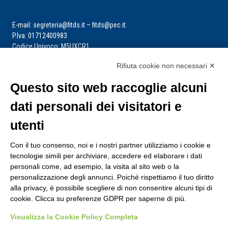
E-mail: segreteria@fitds.it – fitds@pec.it
P.Iva: 01712400983
Codice Univoco: M5UXCR1
Rifiuta cookie non necessari ✕
La segreteria è aperta dal lunedì al venerdì dalle ore 9:00 alle ore 14:00
Riceve per appuntamento
Questo sito web raccoglie alcuni
dati personali dei visitatori e
utenti
Con il tuo consenso, noi e i nostri partner utilizziamo i cookie e
tecnologie simili per archiviare, accedere ed elaborare i dati
personali come, ad esempio, la visita al sito web o la
personalizzazione degli annunci. Poiché rispettiamo il tuo diritto
alla privacy, è possibile scegliere di non consentire alcuni tipi di
cookie. Clicca su preferenze GDPR per saperne di più.
Visualizza la Cookie Policy Completa