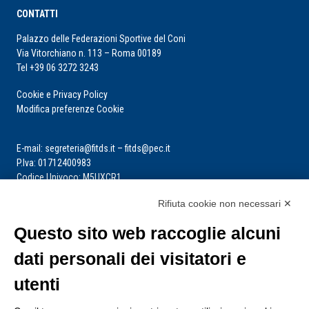
CONTATTI
Palazzo delle Federazioni Sportive del Coni
Via Vitorchiano n. 113 – Roma 00189
Tel +39 06 3272 3243
Cookie e Privacy Policy
Modifica preferenze Cookie
E-mail: segreteria@fitds.it – fitds@pec.it
P.Iva: 01712400983
Codice Univoco: M5UXCR1
Rifiuta cookie non necessari ✕
La segreteria è aperta dal lunedì al venerdì dalle ore 9:00 alle ore 14:00
Riceve per appuntamento
Questo sito web raccoglie alcuni
dati personali dei visitatori e
utenti