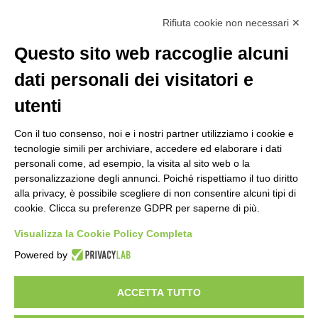
Rifiuta cookie non necessari ✕
La segreteria è aperta dal lunedì al venerdì dalle ore 9:00 alle ore 14:00
Riceve per appuntamento
Questo sito web raccoglie alcuni
dati personali dei visitatori e
utenti
Con il tuo consenso, noi e i nostri partner utilizziamo i cookie e
tecnologie simili per archiviare, accedere ed elaborare i dati
personali come, ad esempio, la visita al sito web o la
personalizzazione degli annunci. Poiché rispettiamo il tuo diritto
alla privacy, è possibile scegliere di non consentire alcuni tipi di
cookie. Clicca su preferenze GDPR per saperne di più.
Visualizza la Cookie Policy Completa
Powered by
ACCETTA TUTTO
Copyright 2024 ©
Federazione Italiana Tiro Dinamico Sportivo
–
Italian Dynamic Shooting Federation