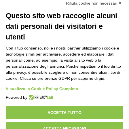
Rifiuta cookie non necessari ✕
La segreteria è aperta dal lunedì al venerdì dalle ore 9:00 alle ore 14:00
Riceve per appuntamento
Questo sito web raccoglie alcuni
dati personali dei visitatori e
utenti
Con il tuo consenso, noi e i nostri partner utilizziamo i cookie e
tecnologie simili per archiviare, accedere ed elaborare i dati
personali come, ad esempio, la visita al sito web o la
personalizzazione degli annunci. Poiché rispettiamo il tuo diritto
alla privacy, è possibile scegliere di non consentire alcuni tipi di
cookie. Clicca su preferenze GDPR per saperne di più.
Visualizza la Cookie Policy Completa
Powered by
ACCETTA TUTTO
Copyright 2024 ©
Federazione Italiana Tiro Dinamico Sportivo
–
Italian Dynamic Shooting Federation
ACCETTA NECESSARI