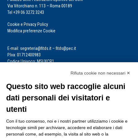
Via Vitorchiano n. 113 – Roma 00189
Tel +39 06 3272 3243
Cookie e Privacy Policy
Modifica preferenze Cookie
E-mail: segreteria@fitds.it – fitds@pec.it
P.Iva: 01712400983
Codice Univoco: M5UXCR1
Rifiuta cookie non necessari ✕
La segreteria è aperta dal lunedì al venerdì dalle ore 9:00 alle ore 14:00
Riceve per appuntamento
Questo sito web raccoglie alcuni
dati personali dei visitatori e
utenti
Con il tuo consenso, noi e i nostri partner utilizziamo i cookie e
tecnologie simili per archiviare, accedere ed elaborare i dati
personali come, ad esempio, la visita al sito web o la