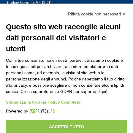
Codice Univoco: M5UXCR1
Rifiuta cookie non necessari ✕
La segreteria è aperta dal lunedì al venerdì dalle ore 9:00 alle ore 14:00
Riceve per appuntamento
Questo sito web raccoglie alcuni
dati personali dei visitatori e
utenti
Con il tuo consenso, noi e i nostri partner utilizziamo i cookie e
tecnologie simili per archiviare, accedere ed elaborare i dati
personali come, ad esempio, la visita al sito web o la
personalizzazione degli annunci. Poiché rispettiamo il tuo diritto
alla privacy, è possibile scegliere di non consentire alcuni tipi di
cookie. Clicca su preferenze GDPR per saperne di più.
Visualizza la Cookie Policy Completa
Powered by
ACCETTA TUTTO
Copyright 2024 ©
Federazione Italiana Tiro Dinamico Sportivo
–