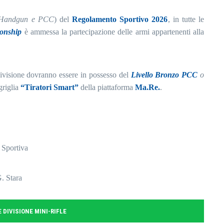
a Handgun e PCC
) del
Regolamento Sportivo 2026
, in tutte le
onship
è ammessa la partecipazione delle armi appartenenti alla
 Divisione dovranno essere in possesso del
Livello Bronzo PCC
o
griglia
“Tiratori Smart”
della piattaforma
Ma.Re.
.
iva
ara
 DIVISIONE MINI-RIFLE