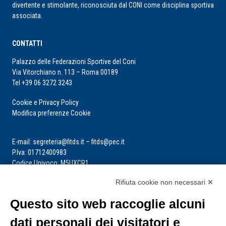
divertente e stimolante, riconosciuta dal CONI come disciplina sportiva
associata.
CONTATTI
Palazzo delle Federazioni Sportive del Coni
Via Vitorchiano n. 113 – Roma 00189
Tel +39 06 3272 3243
Cookie e Privacy Policy
Modifica preferenze Cookie
E-mail: segreteria@fitds.it – fitds@pec.it
P.Iva: 01712400983
Codice Univoco: M5UXCR1
Rifiuta cookie non necessari ✕
La segreteria è aperta dal lunedì al venerdì dalle ore 9:00 alle ore 14:00
Riceve per appuntamento
Questo sito web raccoglie alcuni
dati personali dei visitatori e