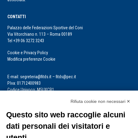
CONTATTI
Palazzo delle Federazioni Sportive del Coni
Via Vitorchiano n. 113 – Roma 00189
Tel +39 06 3272 3243
Cookie e Privacy Policy
Modifica preferenze Cookie
E-mail: segreteria@fitds.it – fitds@pec.it
P.Iva: 01712400983
Codice Univoco: M5UXCR1
Rifiuta cookie non necessari ✕
La segreteria è aperta dal lunedì al venerdì dalle ore 9:00 alle ore 14:00
Riceve per appuntamento
Questo sito web raccoglie alcuni
dati personali dei visitatori e
utenti