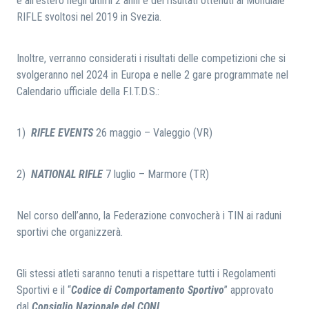
e all’estero negli ultimi 2 anni e dei risultati ottenuti al Mondiale
RIFLE svoltosi nel 2019 in Svezia.
Inoltre, verranno considerati i risultati delle competizioni che si
svolgeranno nel 2024 in Europa e nelle 2 gare programmate nel
Calendario ufficiale della F.I.T.D.S.:
1)
RIFLE EVENTS
26 maggio – Valeggio (VR)
2)
NATIONAL RIFLE
7 luglio – Marmore (TR)
Nel corso dell’anno, la Federazione convocherà i TIN ai raduni
sportivi che organizzerà.
Gli stessi atleti saranno tenuti a rispettare tutti i Regolamenti
Sportivi e il “
Codice di Comportamento Sportivo
” approvato
dal
Consiglio Nazionale del CONI
.