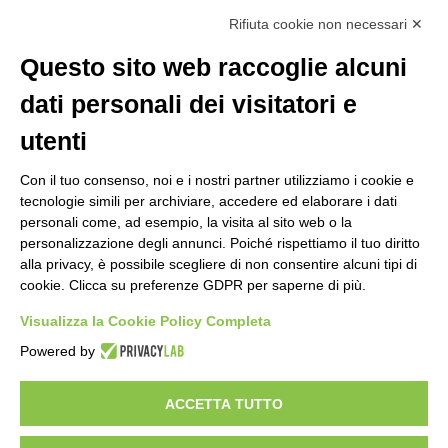
Rifiuta cookie non necessari ✕
La segreteria è aperta dal lunedì al venerdì dalle ore 9:00 alle ore 14:00
Riceve per appuntamento
Questo sito web raccoglie alcuni
dati personali dei visitatori e
utenti
Con il tuo consenso, noi e i nostri partner utilizziamo i cookie e
tecnologie simili per archiviare, accedere ed elaborare i dati
personali come, ad esempio, la visita al sito web o la
personalizzazione degli annunci. Poiché rispettiamo il tuo diritto
alla privacy, è possibile scegliere di non consentire alcuni tipi di
cookie. Clicca su preferenze GDPR per saperne di più.
Visualizza la Cookie Policy Completa
Powered by
ACCETTA TUTTO
Copyright 2024 ©
Federazione Italiana Tiro Dinamico Sportivo
–
Italian Dynamic Shooting Federation