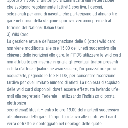
Sportivo” rivolto ai tiratori più anziani iscritti alla Federazione
che svolgono regolarmente l’attività sportiva. I decani,
selezionati per anno di nascita, che partecipano ad almeno tre
gare nel corso della stagione sportiva, verranno premiati al
termine del National Italian Open.
3) Wild Card
La gestione attuale dell’assegnazione delle 8 (otto) wild card
non viene modificata: alle ore 15:00 del lunedì successivo alla
chiusura delle iscrizioni alle gare, la FITDS utilizzerà le wild card
non attribuite per inserire in griglia gli eventuali tiratori presenti
in lista d’attesa. Qualora ne avanzassero, l’organizzatore potrà
acquistarle, pagando le fee FITDS, per consentire l’iscrizione
tardiva per quel limitato numero di atleti. La richiesta d’acquisto
delle wild card disponibili dovrà essere effettuata inviando un’e-
mail alla segreteria Federale – utilizzando l’indirizzo di posta
elettronica
segreteria@fitds.it – entro le ore 19:00 del martedì successivo
alla chiusura della gara. L’importo relativo alle quote wild card
verrà detratto e conteggiato nel riepilogo delle quote