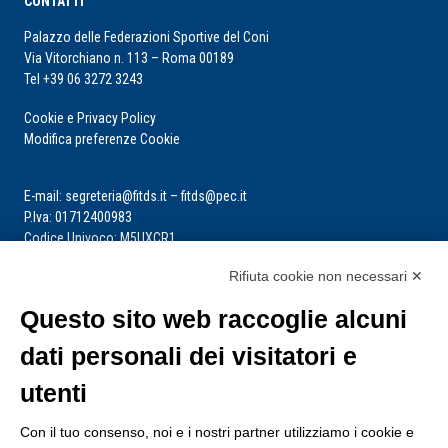
CONTATTI
Palazzo delle Federazioni Sportive del Coni
Via Vitorchiano n. 113 – Roma 00189
Tel +39 06 3272 3243
Cookie e Privacy Policy
Modifica preferenze Cookie
E-mail: segreteria@fitds.it – fitds@pec.it
P.Iva: 01712400983
Codice Univoco: M5UXCR1
Rifiuta cookie non necessari ✕
La segreteria è aperta dal lunedì al venerdì dalle ore 9:00 alle ore 14:00
Riceve per appuntamento
Questo sito web raccoglie alcuni
dati personali dei visitatori e
utenti
Con il tuo consenso, noi e i nostri partner utilizziamo i cookie e