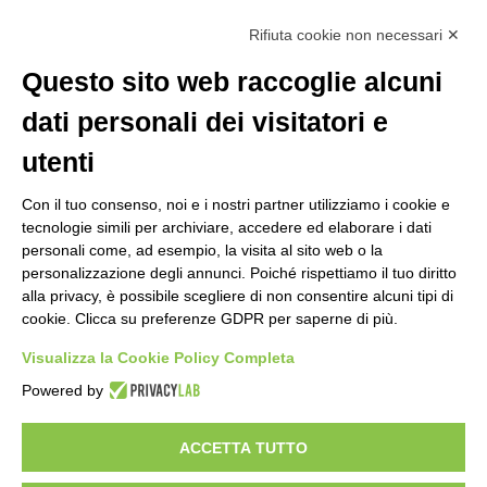
Rifiuta cookie non necessari ✕
La segreteria è aperta dal lunedì al venerdì dalle ore 9:00 alle ore 14:00
Riceve per appuntamento
Questo sito web raccoglie alcuni
dati personali dei visitatori e
utenti
Con il tuo consenso, noi e i nostri partner utilizziamo i cookie e
tecnologie simili per archiviare, accedere ed elaborare i dati
personali come, ad esempio, la visita al sito web o la
personalizzazione degli annunci. Poiché rispettiamo il tuo diritto
alla privacy, è possibile scegliere di non consentire alcuni tipi di
cookie. Clicca su preferenze GDPR per saperne di più.
Visualizza la Cookie Policy Completa
Powered by
ACCETTA TUTTO
Copyright 2024 ©
Federazione Italiana Tiro Dinamico Sportivo
–
Italian Dynamic Shooting Federation