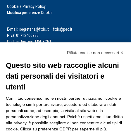
Cookie e Privacy Policy
Modifica preferenze Cookie
E-mail: segreteria@fitds.it – fitds@pec.it
P.Iva: 01712400983
Codice Univoco: M5UXCR1
Rifiuta cookie non necessari ✕
La segreteria è aperta dal lunedì al venerdì dalle ore 9:00 alle ore 14:00
Riceve per appuntamento
Questo sito web raccoglie alcuni
dati personali dei visitatori e
utenti
Con il tuo consenso, noi e i nostri partner utilizziamo i cookie e
tecnologie simili per archiviare, accedere ed elaborare i dati
personali come, ad esempio, la visita al sito web o la
personalizzazione degli annunci. Poiché rispettiamo il tuo diritto
alla privacy, è possibile scegliere di non consentire alcuni tipi di
cookie. Clicca su preferenze GDPR per saperne di più.