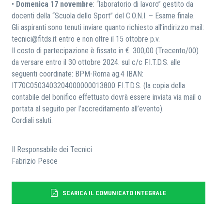
•
Domenica 17 novembre
: “laboratorio di lavoro” gestito da
docenti della “Scuola dello Sport” del C.O.N.I. – Esame finale.
Gli aspiranti sono tenuti inviare quanto richiesto all’indirizzo mail:
tecnici@fitds.it entro e non oltre il 15 ottobre p.v.
Il costo di partecipazione è fissato in €. 300,00 (Trecento/00)
da versare entro il 30 ottobre 2024. sul c/c F.I.T.D.S. alle
seguenti coordinate: BPM-Roma ag.4 IBAN:
IT70C0503403204000000013800 F.I.T.D.S. (la copia della
contabile del bonifico effettuato dovrà essere inviata via mail o
portata al seguito per l’accreditamento all’evento).
Cordiali saluti.
Il Responsabile dei Tecnici
Fabrizio Pesce
SCARICA IL COMUNICATO INTEGRALE