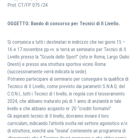
Prot. CT/FP 075 /24
RICERCA
OGGETTO: Bando di concorso per Tecnici di II Livello.
Si comunica a tutti i destinatari in indirizzo che nei giorni 15 –
16 e 17 novembre pp.vv. si terrà un seminario per Tecnici di II
Livello presso la “Scuola dello Sport” (sito in Roma, Largo Giulio
Onesti) e presso una struttura sportiva vicino Roma
(successivamente verrà indicata la sede).
Potranno partecipare al seminario per conseguire la qualifica di
Tecnico di II Livello, come previsto dai parametri S.N.A.Q. del
C.O.N.I., tutti i Tecnici di I livello, in regola con il tesseramento
2024, che abbiano maturato più di 1 anno di anzianità in tale
livello e che abbiano acquisito nr. 20 “crediti formativi”.
Gli aspiranti tecnici di II livello, dovranno inviare il loro
curriculum, indicando l’attività svolta nel settore agonistico e/o
di istruttore, nonché una “tesina” contenente un programma di