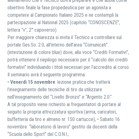
allenamento che il Tecnico dovrà preparare e che abbia come
obiettivo finale la fase propedeutica per un agonista a
competere al Campionato Italiano 2025 e ne contempli la
partecipazione al National 2025 (capitolo “CONOSCENZE”,
lettera “v”, 2° capoverso).
Per maggiore chiarezza si invita il Tecnico a controllare sul
portale Ges.So. 2.0, all’interno dell’area “Comunicati”
(intestazione di colore blue) dove, alla voce “Crediti Formativi”,
potrà ottenere il riepilogo necessario per il “calcolo dei crediti
formativi” individuando i titoli necessari per l’accredito al corso.
Il seminario avrà il seguente programma:
•
Venerdì 15 novembre
: lezione pratica che tratterà
l’insegnamento delle tecniche di tiro da utilizzare
nell’insegnamento del “Livello Bronzo” e “Argento 2.0.”
A tal proposito viene richiesto ai frequentatori di portare al
seguito la propria attrezzatura sportiva (arma, caricatori,
buffetteria da tiro e almeno nr. 150 cartucce); • Sabato 16
novembre: “laboratorio di lavoro” gestito da docenti della
“Scuola dello Sport” del C.O.N.I.;