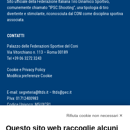
Sito ufficiale della Federazione Italiana Tiro Dinamico Sportivo,
comunemente chiamato “IPSC Shooting”, una tipologia di tiro
divertente e stimolante, riconosciuta dal CONI come disciplina sportiva
associata.
CONTATTI
Palazzo delle Federazioni Sportive del Coni
Via Vitorchiano n. 113 – Roma 00189
Tel +39 06 3272 3243
Cookie e Privacy Policy
Modifica preferenze Cookie
E-mail: segreteria@fitds.it – fitds@pec.it
P.Iva: 01712400983
Codice Univoco: M5UXCR1
Rifiuta cookie non necessari ✕
La segreteria è aperta dal lunedì al venerdì dalle ore 9:00 alle ore 14:00
Riceve per appuntamento
Questo sito web raccoglie alcuni