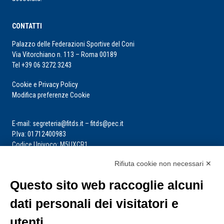
CONTATTI
Palazzo delle Federazioni Sportive del Coni
Via Vitorchiano n. 113 – Roma 00189
Tel +39 06 3272 3243
Cookie e Privacy Policy
Modifica preferenze Cookie
E-mail: segreteria@fitds.it – fitds@pec.it
P.Iva: 01712400983
Codice Univoco: M5UXCR1
Rifiuta cookie non necessari ✕
La segreteria è aperta dal lunedì al venerdì dalle ore 9:00 alle ore 14:00
Riceve per appuntamento
Questo sito web raccoglie alcuni
dati personali dei visitatori e
utenti