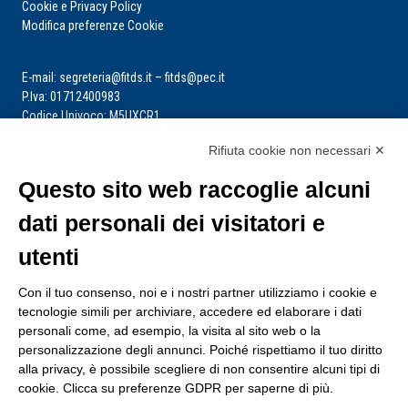
Cookie e Privacy Policy
Modifica preferenze Cookie
E-mail: segreteria@fitds.it – fitds@pec.it
P.Iva: 01712400983
Codice Univoco: M5UXCR1
Rifiuta cookie non necessari ✕
La segreteria è aperta dal lunedì al venerdì dalle ore 9:00 alle ore 14:00
Riceve per appuntamento
Questo sito web raccoglie alcuni
dati personali dei visitatori e
utenti
Con il tuo consenso, noi e i nostri partner utilizziamo i cookie e
tecnologie simili per archiviare, accedere ed elaborare i dati
personali come, ad esempio, la visita al sito web o la
personalizzazione degli annunci. Poiché rispettiamo il tuo diritto
alla privacy, è possibile scegliere di non consentire alcuni tipi di
cookie. Clicca su preferenze GDPR per saperne di più.