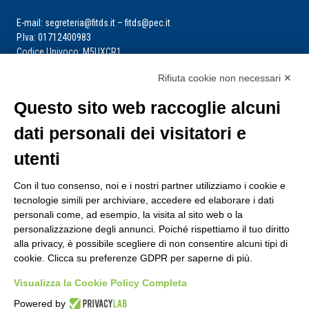
E-mail: segreteria@fitds.it – fitds@pec.it
P.Iva: 01712400983
Codice Univoco: M5UXCR1
Rifiuta cookie non necessari ✕
La segreteria è aperta dal lunedì al venerdì dalle ore 9:00 alle ore 14:00
Riceve per appuntamento
Questo sito web raccoglie alcuni
dati personali dei visitatori e
utenti
Con il tuo consenso, noi e i nostri partner utilizziamo i cookie e
tecnologie simili per archiviare, accedere ed elaborare i dati
personali come, ad esempio, la visita al sito web o la
personalizzazione degli annunci. Poiché rispettiamo il tuo diritto
alla privacy, è possibile scegliere di non consentire alcuni tipi di
cookie. Clicca su preferenze GDPR per saperne di più.
Visualizza la Cookie Policy Completa
Powered by