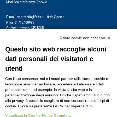
Modifica preferenze Cookie
E-mail: segreteria@fitds.it – fitds@pec.it
P.Iva: 01712400983
Codice Univoco: M5UXCR1
Rifiuta cookie non necessari ✕
La segreteria è aperta dal lunedì al venerdì dalle ore 9:00 alle ore 14:00
Riceve per appuntamento
Questo sito web raccoglie alcuni
dati personali dei visitatori e
utenti
Con il tuo consenso, noi e i nostri partner utilizziamo i cookie e
tecnologie simili per archiviare, accedere ed elaborare i dati
personali come, ad esempio, la visita al sito web o la
personalizzazione degli annunci. Poiché rispettiamo il tuo diritto
alla privacy, è possibile scegliere di non consentire alcuni tipi di
cookie. Clicca su preferenze GDPR per saperne di più.
Visualizza la Cookie Policy Completa