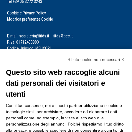
Tel +39 06 3272 3243
Cookie e Privacy Policy
Modifica preferenze Cookie
E-mail: segreteria@fitds.it – fitds@pec.it
P.Iva: 01712400983
Codice Univoco: M5UXCR1
Rifiuta cookie non necessari ✕
La segreteria è aperta dal lunedì al venerdì dalle ore 9:00 alle ore 14:00
Riceve per appuntamento
Questo sito web raccoglie alcuni
dati personali dei visitatori e
utenti
Con il tuo consenso, noi e i nostri partner utilizziamo i cookie e
tecnologie simili per archiviare, accedere ed elaborare i dati
personali come, ad esempio, la visita al sito web o la
personalizzazione degli annunci. Poiché rispettiamo il tuo diritto
alla privacy, è possibile scegliere di non consentire alcuni tipi di