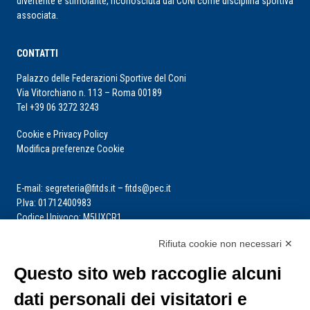
divertente e stimolante, riconosciuta dal CONI come disciplina sportiva
associata.
CONTATTI
Palazzo delle Federazioni Sportive del Coni
Via Vitorchiano n. 113 – Roma 00189
Tel +39 06 3272 3243
Cookie e Privacy Policy
Modifica preferenze Cookie
E-mail: segreteria@fitds.it – fitds@pec.it
P.Iva: 01712400983
Codice Univoco: M5UXCR1
Rifiuta cookie non necessari ✕
La segreteria è aperta dal lunedì al venerdì dalle ore 9:00 alle ore 14:00
Riceve per appuntamento
Questo sito web raccoglie alcuni
dati personali dei visitatori e