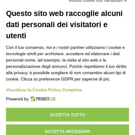
Rifiuta cookie non necessari ✕
La segreteria è aperta dal lunedì al venerdì dalle ore 9:00 alle ore 14:00
Riceve per appuntamento
Questo sito web raccoglie alcuni
dati personali dei visitatori e
utenti
Con il tuo consenso, noi e i nostri partner utilizziamo i cookie e
tecnologie simili per archiviare, accedere ed elaborare i dati
personali come, ad esempio, la visita al sito web o la
personalizzazione degli annunci. Poiché rispettiamo il tuo diritto
alla privacy, è possibile scegliere di non consentire alcuni tipi di
cookie. Clicca su preferenze GDPR per saperne di più.
Visualizza la Cookie Policy Completa
Powered by
ACCETTA TUTTO
Copyright 2024 ©
Federazione Italiana Tiro Dinamico Sportivo
–
Italian Dynamic Shooting Federation
ACCETTA NECESSARI