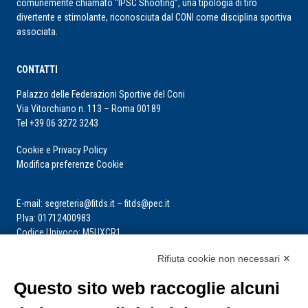
comunemente chiamato “IPSC Shooting”, una tipologia di tiro
divertente e stimolante, riconosciuta dal CONI come disciplina sportiva
associata.
CONTATTI
Palazzo delle Federazioni Sportive del Coni
Via Vitorchiano n. 113 – Roma 00189
Tel +39 06 3272 3243
Cookie e Privacy Policy
Modifica preferenze Cookie
E-mail: segreteria@fitds.it – fitds@pec.it
P.Iva: 01712400983
Codice Univoco: M5UXCR1
Rifiuta cookie non necessari ✕
La segreteria è aperta dal lunedì al venerdì dalle ore 9:00 alle ore 14:00
Riceve per appuntamento
Questo sito web raccoglie alcuni